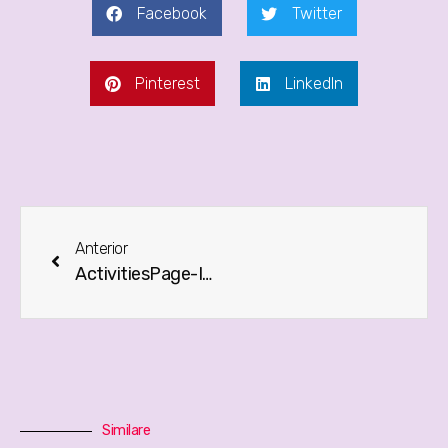
Facebook
Twitter
Pinterest
LinkedIn
Anterior
ActivitiesPage-Img_5.jpg
Similare