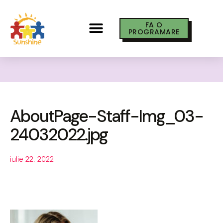
FA O
PROGRAMARE
AboutPage-Staff-Img_03-
24032022.jpg
iulie 22, 2022