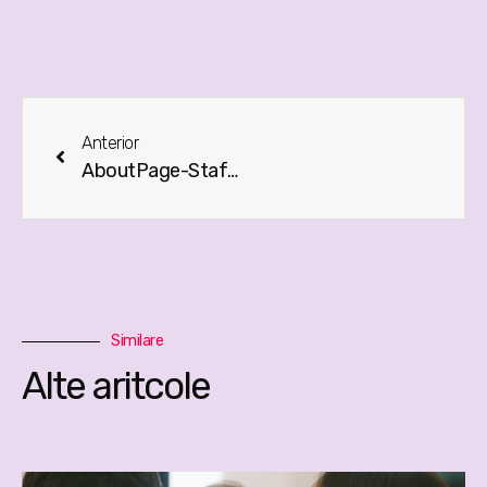
Anterior
AboutPage-Staff-Img_03-24032022.jpg
Similare
Alte aritcole