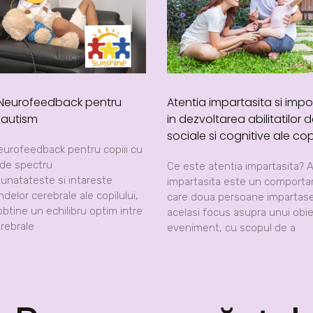
 Neurofeedback pentru
Atentia impartasita si impo
u autism
in dezvoltarea abilitatilor d
sociale si cognitive ale copi
eurofeedback pentru copiii cu
 de spectru
Ce este atentia impartasita? 
bunatateste si intareste
impartasita este un comporta
ndelor cerebrale ale copilului,
care doua persoane impartas
btine un echilibru optim intre
acelasi focus asupra unui obi
rebrale
eveniment, cu scopul de a