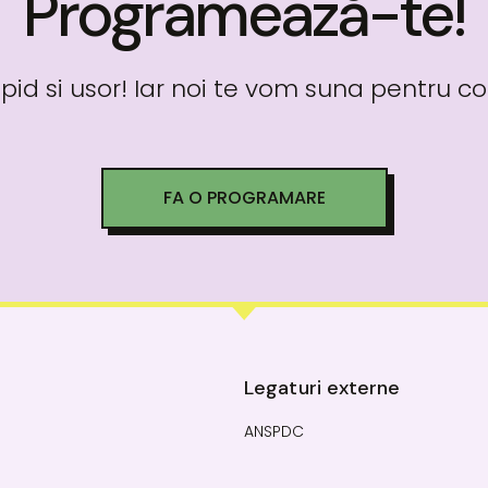
Programează-te!
pid si usor! Iar noi te vom suna pentru c
FA O PROGRAMARE
Legaturi externe
ANSPDC