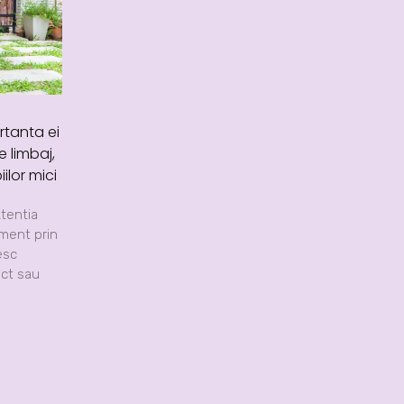
rtanta ei
e limbaj,
ilor mici
Atentia
ment prin
esc
ect sau