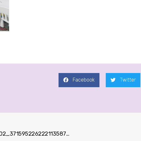
Facebook
Twitter
67188359_689342931516102_3715952262221135872_n