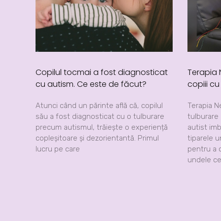
Copilul tocmai a fost diagnosticat
Terapia
cu autism. Ce este de făcut?
copiii c
Atunci când un părinte află că, copilul
Terapia N
său a fost diagnosticat cu o tulburare
tulburare
precum autismul, trăiește o experiență
autist im
copleșitoare și dezorientantă. Primul
tiparele u
lucru pe care
pentru a o
undele ce