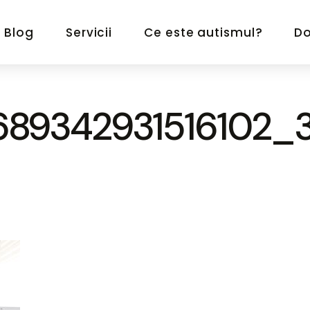
Blog
Servicii
Ce este autismul?
D
689342931516102_3