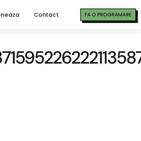
oneaza
Contact
FA O PROGRAMARE
7159522622211358