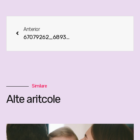
Anterior
67079262_689342794849449_1343002918743179264_n
Similare
Alte aritcole