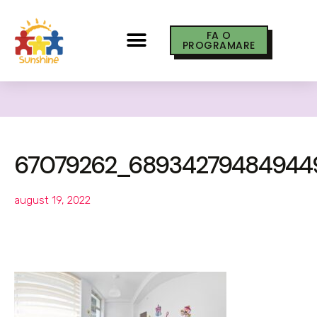
FA O
PROGRAMARE
67079262_689342794849449
august 19, 2022