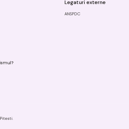
Legaturi externe
ANSPDC
ismul?
itesti.