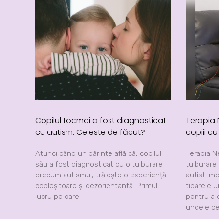
Copilul tocmai a fost diagnosticat
Terapia
cu autism. Ce este de făcut?
copiii c
Atunci când un părinte află că, copilul
Terapia N
său a fost diagnosticat cu o tulburare
tulburare
precum autismul, trăiește o experiență
autist im
copleșitoare și dezorientantă. Primul
tiparele u
lucru pe care
pentru a o
undele ce