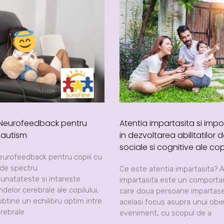
 Neurofeedback pentru
Atentia impartasita si impo
u autism
in dezvoltarea abilitatilor d
sociale si cognitive ale copi
eurofeedback pentru copiii cu
 de spectru
Ce este atentia impartasita? 
bunatateste si intareste
impartasita este un comporta
ndelor cerebrale ale copilului,
care doua persoane impartas
btine un echilibru optim intre
acelasi focus asupra unui obi
rebrale
eveniment, cu scopul de a