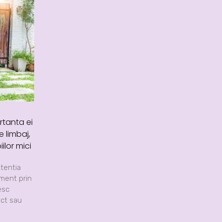
rtanta ei
e limbaj,
ilor mici
Atentia
ment prin
esc
ect sau